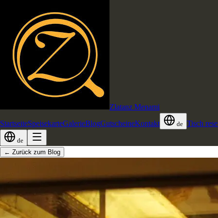
Zlatanz
Menami
Startseite
Speisekarte
Galerie
Blog
Gutscheine
Kontakt
Tisch rese
de
de
← Zurück zum Blog